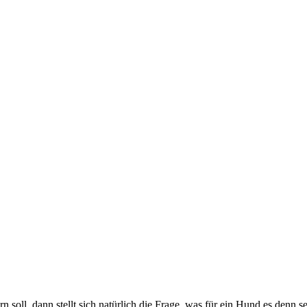
soll, dann stellt sich natürlich die Frage, was für ein Hund es denn se