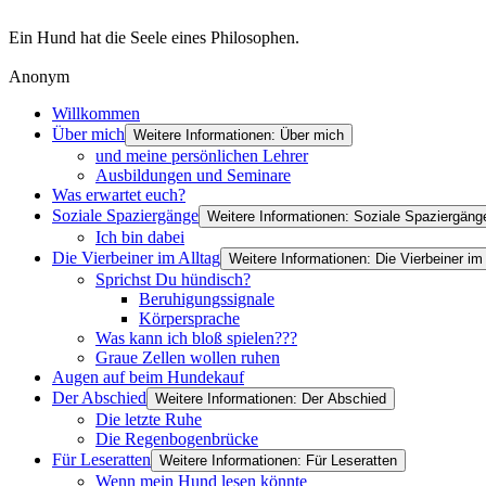
Ein Hund hat die Seele eines Philosophen.
Anonym
Willkommen
Über mich
Weitere Informationen: Über mich
und meine persönlichen Lehrer
Ausbildungen und Seminare
Was erwartet euch?
Soziale Spaziergänge
Weitere Informationen: Soziale Spaziergäng
Ich bin dabei
Die Vierbeiner im Alltag
Weitere Informationen: Die Vierbeiner im 
Sprichst Du hündisch?
Beruhigungssignale
Körpersprache
Was kann ich bloß spielen???
Graue Zellen wollen ruhen
Augen auf beim Hundekauf
Der Abschied
Weitere Informationen: Der Abschied
Die letzte Ruhe
Die Regenbogenbrücke
Für Leseratten
Weitere Informationen: Für Leseratten
Wenn mein Hund lesen könnte